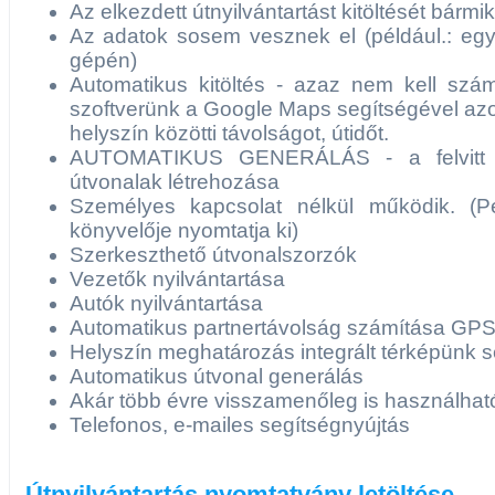
Az elkezdett útnyilvántartást kitöltését bármik
Az adatok sosem vesznek el (például.: eg
gépén)
Automatikus kitöltés - azaz nem kell szám
szoftverünk a Google Maps segítségével a
helyszín közötti távolságot, útidőt.
AUTOMATIKUS GENERÁLÁS - a felvitt he
útvonalak létrehozása
Személyes kapcsolat nélkül működik. (Pél
könyvelője nyomtatja ki)
Szerkeszthető útvonalszorzók
Vezetők nyilvántartása
Autók nyilvántartása
Automatikus partnertávolság számítása GPS
Helyszín meghatározás integrált térképünk s
Automatikus útvonal generálás
Akár több évre visszamenőleg is használhat
Telefonos, e-mailes segítségnyújtás
Útnyilvántartás nyomtatvány letöltése