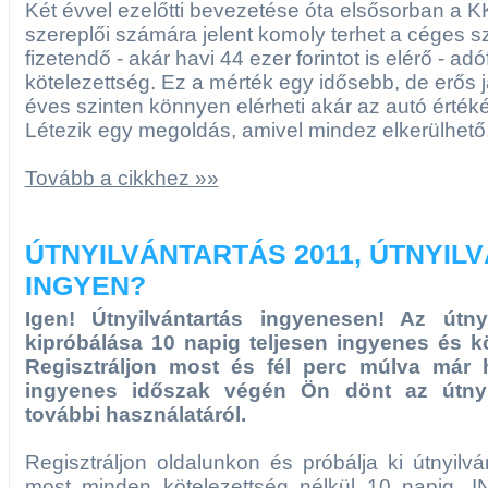
Két évvel ezelőtti bevezetése óta elsősorban a 
szereplői számára jelent komoly terhet a céges 
fizetendő - akár havi 44 ezer forintot is elérő - adó
kötelezettség. Ez a mérték egy idősebb, de erős já
éves szinten könnyen elérheti akár az autó értékén
Létezik egy megoldás, amivel mindez elkerülhető
Tovább a cikkhez »»
ÚTNYILVÁNTARTÁS 2011, ÚTNYIL
INGYEN?
Igen! Útnyilvántartás ingyenesen! Az útny
kipróbálása 10 napig teljesen ingyenes és k
Regisztráljon most és fél perc múlva már h
ingyenes időszak végén Ön dönt az útnyil
további használatáról.
Regisztráljon oldalunkon és próbálja ki útnyilv
most minden kötelezettség nélkül 10 napig. 