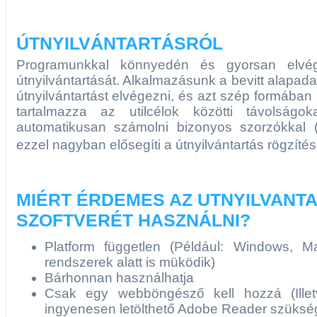
ÚTNYILVÁNTARTÁSRÓL
Programunkkal könnyedén és gyorsan elvég
útnyilvántartását. Alkalmazásunk a bevitt alapad
útnyilvántartást elvégezni, és azt szép formában 
tartalmazza az utilcélok közötti távolságo
automatikusan számolni bizonyos szorzókkal (tél
ezzel nagyban elősegíti a útnyilvántartás rögzít
MIÉRT ÉRDEMES AZ UTNYILVANT
SZOFTVERÉT HASZNÁLNI?
Platform független (Például: Windows, M
rendszerek alatt is müködik)
Bárhonnan használhatja
Csak egy webböngésző kell hozzá (Ille
ingyenesen letölthető Adobe Reader szüksé