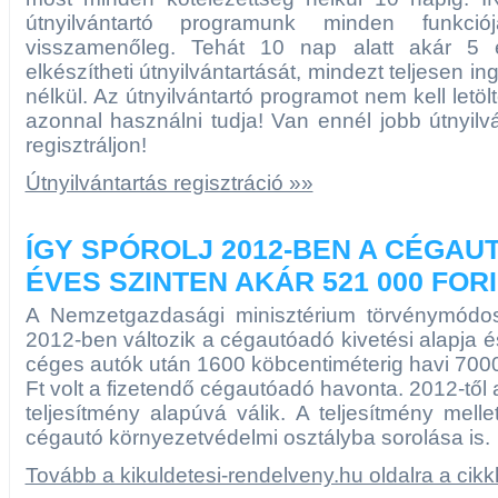
útnyilvántartó programunk minden funkci
visszamenőleg. Tehát 10 nap alatt akár 5 
elkészítheti útnyilvántartását, mindezt teljesen 
nélkül. Az útnyilvántartó programot nem kell letölt
azonnal használni tudja! Van ennél jobb útnyilvá
regisztráljon!
Útnyilvántartás regisztráció »»
ÍGY SPÓROLJ 2012-BEN A CÉGA
ÉVES SZINTEN AKÁR 521 000 FOR
A Nemzetgazdasági minisztérium törvénymódosít
2012-ben változik a cégautóadó kivetési alapja é
céges autók után 1600 köbcentiméterig havi 7000
Ft volt a fizetendő cégautóadó havonta. 2012-től 
teljesítmény alapúvá válik. A teljesítmény mell
cégautó környezetvédelmi osztályba sorolása is.
Tovább a kikuldetesi-rendelveny.hu oldalra a cik