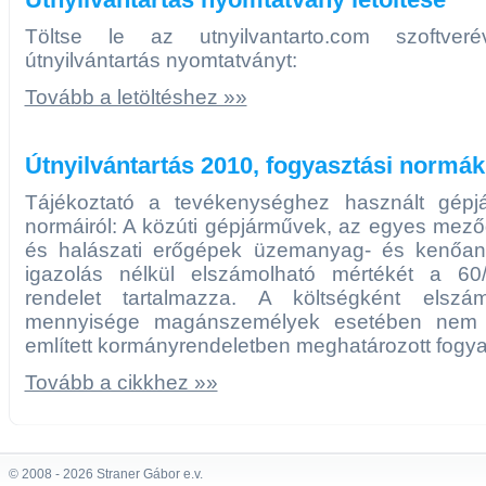
Töltse le az utnyilvantarto.com szoftveré
útnyilvántartás nyomtatványt:
Tovább a letöltéshez »»
Útnyilvántartás 2010, fogyasztási normák
Tájékoztató a tevékenységhez használt gépj
normáiról: A közúti gépjárművek, az egyes mező
és halászati erőgépek üzemanyag- és kenőan
igazolás nélkül elszámolható mértékét a 60/
rendelet tartalmazza. A költségként elsz
mennyisége magánszemélyek esetében nem 
említett kormányrendeletben meghatározott fogya
Tovább a cikkhez »»
© 2008 - 2026 Straner Gábor e.v.